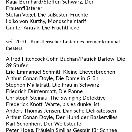
Katja Bernhard/Steffen Schwarz, Der
Frauenflüsterer
Stefan Vögel, Die süßesten Früchte
Ildiko von Kürthy, Mondscheintarif
Gunter Antrak, Die Fruchtfliege
t 2010 Künstlerischer Leiter des bremer kriminal
se
i
theaters
Alfred Hitchcock/John Buchan/Patrick Barlow, Die
39 Stufen
Eric-Emmanuel Schmitt, Kleine Eheverbrechen
Arthur Conan Doyle, Die Dame in Grün
Stephen Mallatratt, Die Frau in Schwarz
Friedrich Dürrenmatt, Die Panne
Christoph Steinau, The Swinging Detektive
Frederick Knott, Warte, bis es dunkel ist
Anders Thomas Jensen, Dänische Delikatessen
Arthur Conan Doyle, Der Hund der Baskervilles
Karl Schönherr, Der Weibsteufel
Peter Hoeg, Fräulein Smillas Gespür für Schnee