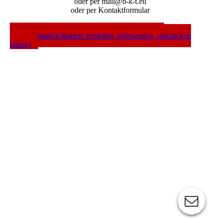
oder per mail@b-k-t.eu
oder per Kontaktformular
---- WEBSHOP ---- (Gutscheine / Abos / CDs /
Mordsfrühstück-Karten: bestellen, überweisen, zuschicken
lassen)