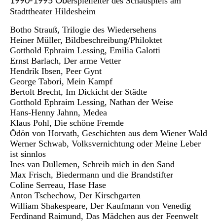
erspielleiter des Schauspiels am
1990-1995 Ob
Stadttheater Hildesheim
Botho Strauß, Trilogie des Wiedersehens
Heiner Müller, Bildbeschreibung/Philoktet
Gotthold Ephraim Lessing, Emilia Galotti
Ernst Barlach, Der arme Vetter
Hendrik Ibsen, Peer Gynt
George Tabori, Mein Kampf
Bertolt Brecht, Im Dickicht der Städte
Gotthold Ephraim Lessing, Nathan der Weise
Hans-Henny Jahnn, Medea
Klaus Pohl, Die schöne Fremde
Ödön von Horvath, Geschichten aus dem Wiener Wald
Werner Schwab, Volksvernichtung oder Meine Leber
ist sinnlos
Ines van Dullemen, Schreib mich in den Sand
Max Frisch, Biedermann und die Brandstifter
Coline Serreau, Hase Hase
Anton Tschechow, Der Kirschgarten
William Shakespeare, Der Kaufmann von Venedig
Ferdinand Raimund, Das Mädchen aus der Feenwelt