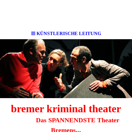
KÜNSTLERISCHE LEITUNG
bremer kri
minal theater
Das SPANNENDSTE Theater
Bremens...