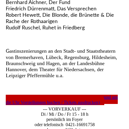
Bernhard Aichner, Der Fund
Friedrich Dürrenmatt, Das Versprechen
Robert Hewett, Die Blonde, die Brünette & Die
Rache der Rothaarigen
Rudolf Ruschel, Ruhet in Friedberg
astinszenierungen an den Stadt- und Staatstheatern
G
von Bremerhaven, Lübeck, Regensburg, Hildesheim,
Braunschweig und Hagen, an der Landesbühne
Hannover, dem Theater für Niedersachsen, der
Leipziger Pfeffermühle u.a.
---- TICKETS DIREKT ---- (c/o Nordwest-Ticket rund um
die Uhr Vorstellungen buchen / Tickets ausdrucken)
--- VORVERKAUF ---
Di / Mi / Do / Fr 15 - 18 h
persönlich im Foyer
oder telefonisch 0421-16691758