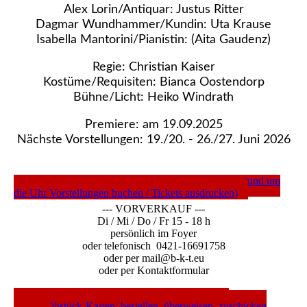
Alex Lorin/Antiquar: Justus Ritter
Dagmar Wundhammer/Kundin: Uta Krause
Isabella Mantorini/Pianistin: (Aita Gaudenz)
Regie: Christian Kaiser
Kostüme/Requisiten: Bianca Oostendorp
Bühne/Licht: Heiko Windrath
Premiere: am 19.09.2025
Nächste Vorstellungen: 19./20. - 26./27. Juni 2026
---- TICKETS DIREKT ---- (c/o Nordwest-Ticket rund um
die Uhr Vorstellungen buchen / Tickets ausdrucken)
--- VORVERKAUF ---
Di / Mi / Do / Fr 15 - 18 h
persönlich im Foyer
oder telefonisch 0421-16691758
oder per mail@b-k-t.eu
oder per Kontaktformular
---- WEBSHOP ---- (Gutscheine / Abos / CDs /
Mordsfrühstück-Karten: bestellen, überweisen, zuschicken