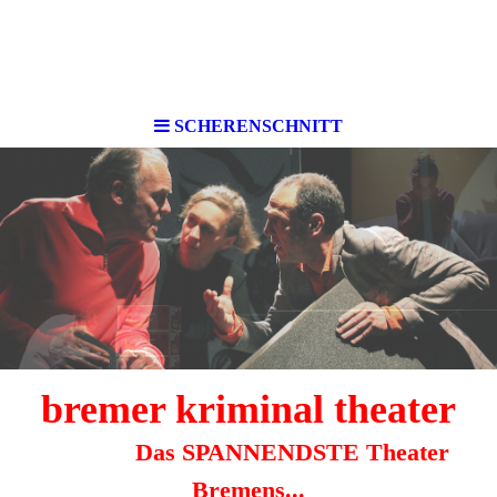
SCHERENSCHNITT
bremer kri
minal theater
Das SPANNENDSTE Theater
Bremens...